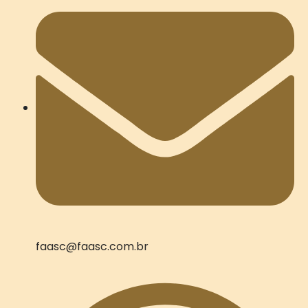
faasc@faasc.com.br