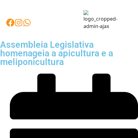
Assembleia Legislativa
homenageia a apicultura e a
meliponicultura