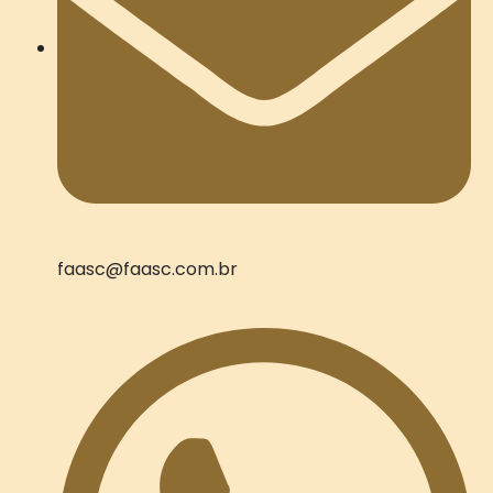
faasc@faasc.com.br