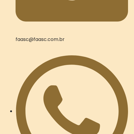
faasc@faasc.com.br