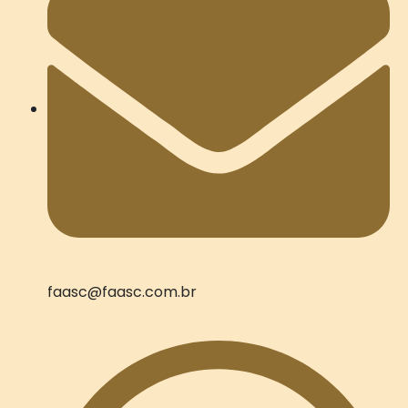
faasc@faasc.com.br