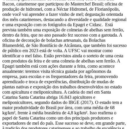
Bacon, catarinense que participou do Masterchef Brasil; oficina de
produção de hidromel, com a Néctar Hidromel, de Florianópolis,
onde você vai aprender a fazer vinho de mel; degustação orientada
dos méis catarinenses, destacando a diversidade e qualidade regional
e uma exposição com os fotógrafos da Epagri e Cidasc. Está
prevista também uma exposição de colmeias de abelhas sem ferrão,
dentro da feira, que no ano passado fez sucesso com a garotada. A
oficina de decoração de bolachas artesanais, da Bolachas
Blumenfeld, de São Bonifácio de Alcântara, que também foi sucesso
de público em 2023 está de volta. A UFSC vai mostrar como
identificar o mel falso. Estão previstos ainda o sorteio de uma cesta
com produtos da feira e de uma colmeia de abelhas sem ferrão. A
Epagri também está com ações durante a feira, como acontece
anualmente: teremos visita técnica guiada por agrônomos da
empresa, para escolas e os frequentadores da feira, promovendo
aprendizado e troca de experiências, distribuição de mudas de
plantas nativas e exposição dos trabalhos desenvolvidos no estado
com apicultura e meliponicultura. A cadeia do mel em Santa
Catarina Santa Catarina abriga 16.843 apicultores e
meliponicultores, segundo dados do IBGE (2017). O estado tem a
maior produtividade do Brasil por área, com uma média de 68
kg/km², frente à média brasileira de 4,8 kg/km². Isso reafirma o
papel de Santa Catarina como um dos principais produtores e
exportadores de mel do país. Esse sucesso se deve, em grande parte,
à tradição dos produtores catarinenses e ao trabalho de excelência e