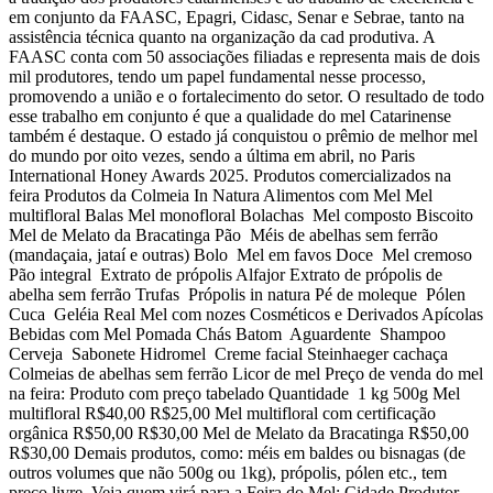
em conjunto da FAASC, Epagri, Cidasc, Senar e Sebrae, tanto na
assistência técnica quanto na organização da cad produtiva. A
FAASC conta com 50 associações filiadas e representa mais de dois
mil produtores, tendo um papel fundamental nesse processo,
promovendo a união e o fortalecimento do setor. O resultado de todo
esse trabalho em conjunto é que a qualidade do mel Catarinense
também é destaque. O estado já conquistou o prêmio de melhor mel
do mundo por oito vezes, sendo a última em abril, no Paris
International Honey Awards 2025. Produtos comercializados na
feira Produtos da Colmeia In Natura Alimentos com Mel Mel
multifloral Balas Mel monofloral Bolachas Mel composto Biscoito
Mel de Melato da Bracatinga Pão Méis de abelhas sem ferrão
(mandaçaia, jataí e outras) Bolo Mel em favos Doce Mel cremoso
Pão integral Extrato de própolis Alfajor Extrato de própolis de
abelha sem ferrão Trufas Própolis in natura Pé de moleque Pólen
Cuca Geléia Real Mel com nozes Cosméticos e Derivados Apícolas
Bebidas com Mel Pomada Chás Batom Aguardente Shampoo
Cerveja Sabonete Hidromel Creme facial Steinhaeger cachaça
Colmeias de abelhas sem ferrão Licor de mel Preço de venda do mel
na feira: Produto com preço tabelado Quantidade 1 kg 500g Mel
multifloral R$40,00 R$25,00 Mel multifloral com certificação
orgânica R$50,00 R$30,00 Mel de Melato da Bracatinga R$50,00
R$30,00 Demais produtos, como: méis em baldes ou bisnagas (de
outros volumes que não 500g ou 1kg), própolis, pólen etc., tem
preço livre. Veja quem virá para a Feira do Mel: Cidade Produtor