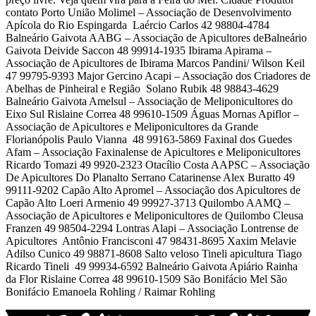
contato Porto União Molimel – Associação de Desenvolvimento
Apícola do Rio Espingarda Laércio Carlos 42 98804-4784
Balneário Gaivota AABG – Associação de Apicultores deBalneário
Gaivota Deivide Saccon 48 99914-1935 Ibirama Apirama –
Associação de Apicultores de Ibirama Marcos Pandini/ Wilson Keil
47 99795-9393 Major Gercino Acapi – Associação dos Criadores de
Abelhas de Pinheiral e Região Solano Rubik 48 98843-4629
Balneário Gaivota Amelsul – Associação de Meliponicultores do
Eixo Sul Rislaine Correa 48 99610-1509 Águas Mornas Apiflor –
Associação de Apicultores e Meliponicultores da Grande
Florianópolis Paulo Vianna 48 99163-5869 Faxinal dos Guedes
Afam – Associação Faxinalense de Apicultores e Meliponicultores
Ricardo Tomazi 49 9920-2323 Otacílio Costa AAPSC – Associação
De Apicultores Do Planalto Serrano Catarinense Alex Buratto 49
99111-9202 Capão Alto Apromel – Associação dos Apicultores de
Capão Alto Loeri Armenio 49 99927-3713 Quilombo AAMQ –
Associação de Apicultores e Meliponicultores de Quilombo Cleusa
Franzen 49 98504-2294 Lontras Alapi – Associação Lontrense de
Apicultores Antônio Francisconi 47 98431-8695 Xaxim Melavie
Adilso Cunico 49 98871-8608 Salto veloso Tineli apicultura Tiago
Ricardo Tineli 49 99934-6592 Balneário Gaivota Apiário Rainha
da Flor Rislaine Correa 48 99610-1509 São Bonifácio Mel São
Bonifácio Emanoela Rohling / Raimar Rohling