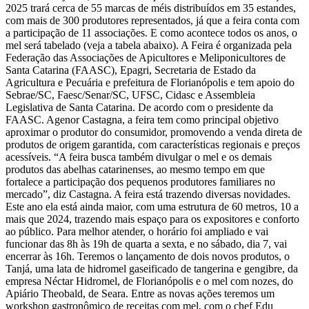
2025 trará cerca de 55 marcas de méis distribuídos em 35 estandes,
com mais de 300 produtores representados, já que a feira conta com
a participação de 11 associações. E como acontece todos os anos, o
mel será tabelado (veja a tabela abaixo). A Feira é organizada pela
Federação das Associações de Apicultores e Meliponicultores de
Santa Catarina (FAASC), Epagri, Secretaria de Estado da
Agricultura e Pecuária e prefeitura de Florianópolis e tem apoio do
Sebrae/SC, Faesc/Senar/SC, UFSC, Cidasc e Assembleia
Legislativa de Santa Catarina. De acordo com o presidente da
FAASC. Agenor Castagna, a feira tem como principal objetivo
aproximar o produtor do consumidor, promovendo a venda direta de
produtos de origem garantida, com características regionais e preços
acessíveis. “A feira busca também divulgar o mel e os demais
produtos das abelhas catarinenses, ao mesmo tempo em que
fortalece a participação dos pequenos produtores familiares no
mercado”, diz Castagna. A feira está trazendo diversas novidades.
Este ano ela está ainda maior, com uma estrutura de 60 metros, 10 a
mais que 2024, trazendo mais espaço para os expositores e conforto
ao público. Para melhor atender, o horário foi ampliado e vai
funcionar das 8h às 19h de quarta a sexta, e no sábado, dia 7, vai
encerrar às 16h. Teremos o lançamento de dois novos produtos, o
Tanjá, uma lata de hidromel gaseificado de tangerina e gengibre, da
empresa Néctar Hidromel, de Florianópolis e o mel com nozes, do
Apiário Theobald, de Seara. Entre as novas ações teremos um
workshop gastronômico de receitas com mel, com o chef Edu