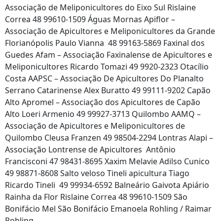
Associação de Meliponicultores do Eixo Sul Rislaine
Correa 48 99610-1509 Águas Mornas Apiflor –
Associação de Apicultores e Meliponicultores da Grande
Florianópolis Paulo Vianna 48 99163-5869 Faxinal dos
Guedes Afam – Associação Faxinalense de Apicultores e
Meliponicultores Ricardo Tomazi 49 9920-2323 Otacílio
Costa AAPSC – Associação De Apicultores Do Planalto
Serrano Catarinense Alex Buratto 49 99111-9202 Capão
Alto Apromel – Associação dos Apicultores de Capão
Alto Loeri Armenio 49 99927-3713 Quilombo AAMQ –
Associação de Apicultores e Meliponicultores de
Quilombo Cleusa Franzen 49 98504-2294 Lontras Alapi –
Associação Lontrense de Apicultores Antônio
Francisconi 47 98431-8695 Xaxim Melavie Adilso Cunico
49 98871-8608 Salto veloso Tineli apicultura Tiago
Ricardo Tineli 49 99934-6592 Balneário Gaivota Apiário
Rainha da Flor Rislaine Correa 48 99610-1509 São
Bonifácio Mel São Bonifácio Emanoela Rohling / Raimar
Rohling