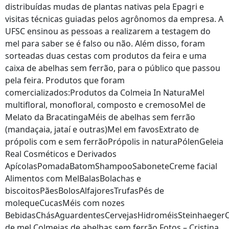
distribuídas mudas de plantas nativas pela Epagri e
visitas técnicas guiadas pelos agrônomos da empresa. A
UFSC ensinou as pessoas a realizarem a testagem do
mel para saber se é falso ou não. Além disso, foram
sorteadas duas cestas com produtos da feira e uma
caixa de abelhas sem ferrão, para o público que passou
pela feira. Produtos que foram
comercializados:Produtos da Colmeia In NaturaMel
multifloral, monofloral, composto e cremosoMel de
Melato da BracatingaMéis de abelhas sem ferrão
(mandaçaia, jataí e outras)Mel em favosExtrato de
própolis com e sem ferrãoPrópolis in naturaPólenGeleia
Real Cosméticos e Derivados
ApícolasPomadaBatomShampooSaboneteCreme facial
Alimentos com MelBalasBolachas e
biscoitosPãesBolosAlfajoresTrufasPés de
molequeCucasMéis com nozes
BebidasChásAguardentesCervejasHidroméisSteinhaegerC
de mel Colmeias de abelhas sem ferrão Fotos – Cristina