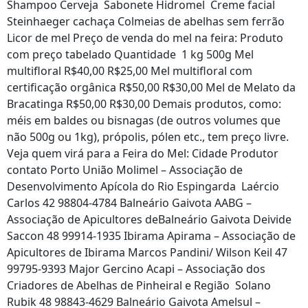
Shampoo Cerveja Sabonete Hidromel Creme facial
Steinhaeger cachaça Colmeias de abelhas sem ferrão
Licor de mel Preço de venda do mel na feira: Produto
com preço tabelado Quantidade 1 kg 500g Mel
multifloral R$40,00 R$25,00 Mel multifloral com
certificação orgânica R$50,00 R$30,00 Mel de Melato da
Bracatinga R$50,00 R$30,00 Demais produtos, como:
méis em baldes ou bisnagas (de outros volumes que
não 500g ou 1kg), própolis, pólen etc., tem preço livre.
Veja quem virá para a Feira do Mel: Cidade Produtor
contato Porto União Molimel – Associação de
Desenvolvimento Apícola do Rio Espingarda Laércio
Carlos 42 98804-4784 Balneário Gaivota AABG –
Associação de Apicultores deBalneário Gaivota Deivide
Saccon 48 99914-1935 Ibirama Apirama – Associação de
Apicultores de Ibirama Marcos Pandini/ Wilson Keil 47
99795-9393 Major Gercino Acapi – Associação dos
Criadores de Abelhas de Pinheiral e Região Solano
Rubik 48 98843-4629 Balneário Gaivota Amelsul –