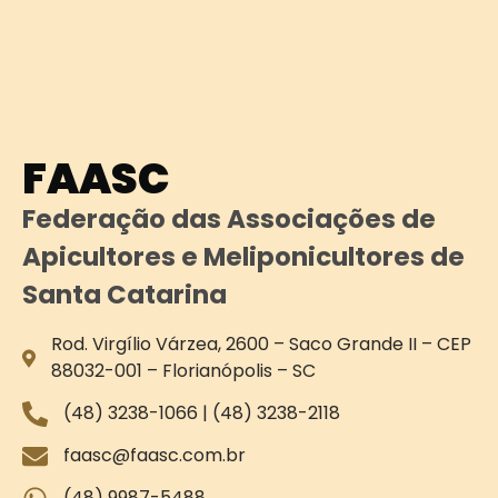
FAASC
Federação das Associações de
Apicultores e Meliponicultores de
Santa Catarina
Rod. Virgílio Várzea, 2600 – Saco Grande II – CEP
88032-001 – Florianópolis – SC
(48) 3238-1066 | (48) 3238-2118
faasc@faasc.com.br
(48) 9987-5488