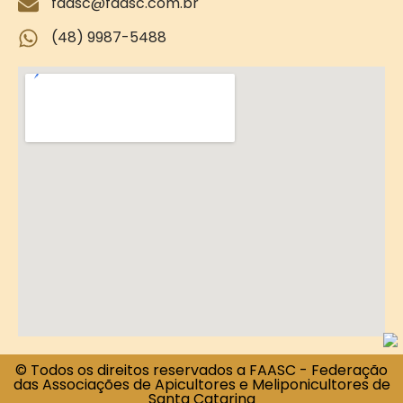
faasc@faasc.com.br
(48) 9987-5488
© Todos os direitos reservados a FAASC - Federação
das Associações de Apicultores e Meliponicultores de
Santa Catarina​