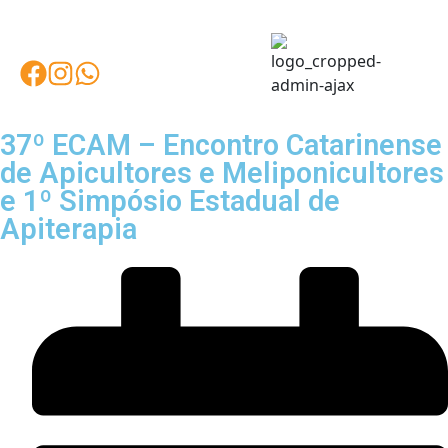
37º ECAM – Encontro Catarinense
de Apicultores e Meliponicultores
e 1º Simpósio Estadual de
Apiterapia